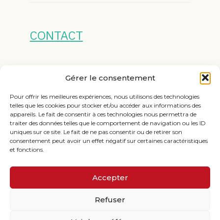
CONTACT
MENTIONS LÉGALES
Gérer le consentement
Pour offrir les meilleures expériences, nous utilisons des technologies
telles que les cookies pour stocker et/ou accéder aux informations des
appareils. Le fait de consentir à ces technologies nous permettra de
traiter des données telles que le comportement de navigation ou les ID
uniques sur ce site. Le fait de ne pas consentir ou de retirer son
consentement peut avoir un effet négatif sur certaines caractéristiques
et fonctions.
Footer
1 Boulevard du Parco – 56170 QUIBERON
Principale
Accepter
10 Rue Georges Pompidou – 56400 Pluneret
Refuser