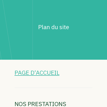
ANTI-FOURMIS DANS LE
MORBIHAN
Plan du site
DÉRATISATION
DESINSECTISATION
DÉSINFECTION
PAGE D’ACCUEIL
NETTOYAGE SANITAIRE
DÉPIGEONNAGE
CONTRAT SANITAIRE
NOS PRESTATIONS