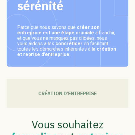
sérénité
Parce que nous savons que
créer son
entreprise est une étape cruciale
à franchir,
et que vous ne manquez pas d’idées, nous
vous aidons à les
concrétiser
en facilitant
toutes les démarches inhérentes à
la création
et reprise d’entreprise.
CRÉATION D’ENTREPRISE
Vous souhaitez