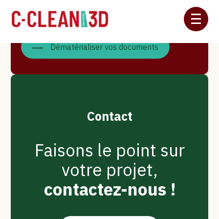
Aller
Gérer vos ressources humaines
au
contenu
Dématérialiser vos documents
Contact
Faisons le point sur
votre projet,
contactez-nous !