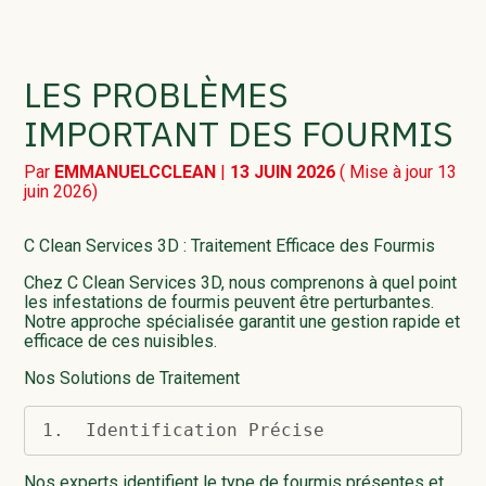
ANTI-FOURMIS DANS LE
LES PROBLÈMES
MORBIHAN
IMPORTANT DES FOURMIS
DÉRATISATION
Par
EMMANUELCCLEAN
|
13 JUIN 2026
( Mise à jour 13
juin 2026)
DESINSECTISATION
C Clean Services 3D : Traitement Efficace des Fourmis
DÉSINFECTION
Chez C Clean Services 3D, nous comprenons à quel point
les infestations de fourmis peuvent être perturbantes.
Notre approche spécialisée garantit une gestion rapide et
NETTOYAGE SANITAIRE
efficace de ces nuisibles.
Nos Solutions de Traitement
DÉPIGEONNAGE
1.  Identification Précise
CONTRAT SANITAIRE
Nos experts identifient le type de fourmis présentes et