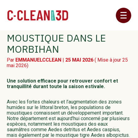
Aller
ANTI-FOURMIS DANS LE
au
LA GESTION DU
MORBIHAN
contenu
MOUSTIQUE DANS LE
DÉRATISATION
MORBIHAN
DESINSECTISATION
Par
EMMANUELCCLEAN
|
25 MAI 2026
( Mise à jour 25
mai 2026)
DÉSINFECTION
Une solution efficace pour retrouver confort et
tranquillité durant toute la saison estivale.
NETTOYAGE SANITAIRE
Avec les fortes chaleurs et l’augmentation des zones
humides sur le littoral breton, les populations de
DÉPIGEONNAGE
moustiques connaissent un développement important.
Notre département est aujourd’hui concerné par plusieurs
espèces, notamment les moustiques des eaux
CONTRAT SANITAIRE
saumâtres comme Aedes detritus et Aedes caspius,
mais également par le moustique tigre Aedes albopictus.