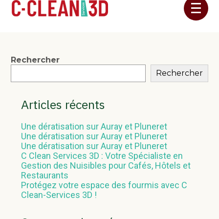
Aller
FaceBook
Twitter
LinkedIn
au
contenu
Blog
Rechercher
Rechercher
sidebar
Articles récents
Une dératisation sur Auray et Pluneret
Une dératisation sur Auray et Pluneret
Une dératisation sur Auray et Pluneret
C Clean Services 3D : Votre Spécialiste en
Gestion des Nuisibles pour Cafés, Hôtels et
Restaurants
Protégez votre espace des fourmis avec C
Clean-Services 3D !