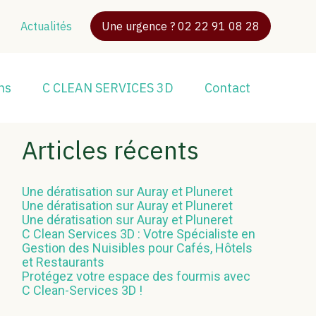
Actualités
Une urgence ? 02 22 91 08 28
l
Blog
Rechercher
ns
C CLEAN SERVICES 3D
Contact
Rechercher
sidebar
Articles récents
Une dératisation sur Auray et Pluneret
Une dératisation sur Auray et Pluneret
Une dératisation sur Auray et Pluneret
C Clean Services 3D : Votre Spécialiste en
Gestion des Nuisibles pour Cafés, Hôtels
et Restaurants
Protégez votre espace des fourmis avec
C Clean-Services 3D !