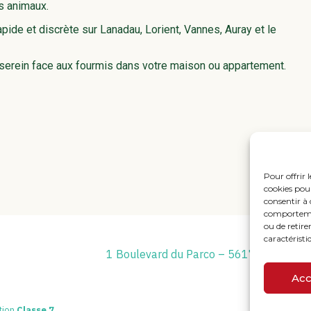
os animaux.
pide et discrète sur Lanadau, Lorient, Vannes, Auray et le
serein face aux fourmis dans votre maison ou appartement.
Pour offrir 
cookies pour
consentir à 
comportement
ou de retire
caractéristi
Footer
1 Boulevard du Parco – 56170 QUIBE
Principale
Acc
tion
Classe 7