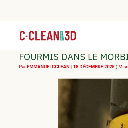
Menu
sub-
header
Aller
au
C CLEAN SERVICES 3D – 
contenu
FOURMIS DANS LE MORB
Par
EMMANUELCCLEAN
|
18 DÉCEMBRE 2025
( Mise