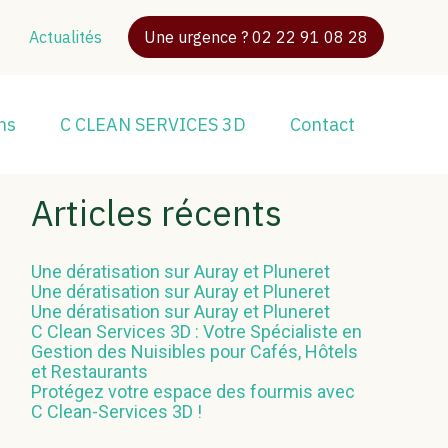
Actualités
Une urgence ? 02 22 91 08 28
l
Blog
Rechercher
ns
C CLEAN SERVICES 3D
Contact
Rechercher
sidebar
Articles récents
Une dératisation sur Auray et Pluneret
Une dératisation sur Auray et Pluneret
Une dératisation sur Auray et Pluneret
C Clean Services 3D : Votre Spécialiste en
Gestion des Nuisibles pour Cafés, Hôtels
et Restaurants
Protégez votre espace des fourmis avec
C Clean-Services 3D !