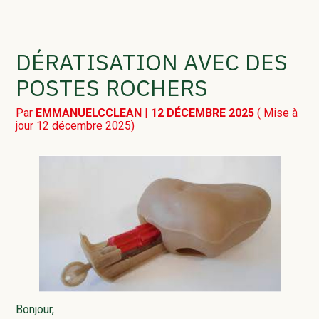
ANTI-FOURMIS DANS LE
DÉRATISATION AVEC DES
MORBIHAN
POSTES ROCHERS
DÉRATISATION
Par
EMMANUELCCLEAN
|
12 DÉCEMBRE 2025
( Mise à
jour 12 décembre 2025)
DESINSECTISATION
DÉSINFECTION
NETTOYAGE SANITAIRE
DÉPIGEONNAGE
CONTRAT SANITAIRE
Bonjour,