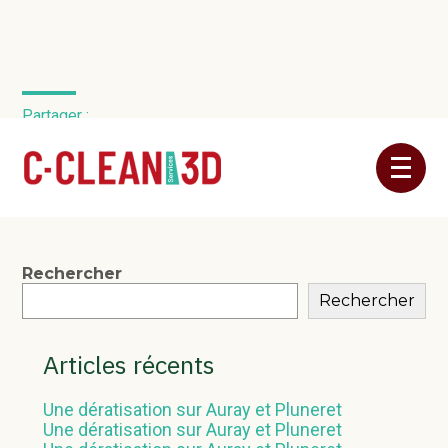
Partager :
Aller
FaceBook
Twitter
LinkedIn
au
contenu
Blog
Rechercher
Rechercher
sidebar
Articles récents
Une dératisation sur Auray et Pluneret
Une dératisation sur Auray et Pluneret