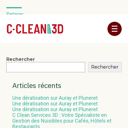
Partager :
Aller
FaceBook
Twitter
LinkedIn
au
contenu
Blog
Rechercher
Rechercher
sidebar
Articles récents
Une dératisation sur Auray et Pluneret
Une dératisation sur Auray et Pluneret
Une dératisation sur Auray et Pluneret
C Clean Services 3D : Votre Spécialiste en
Gestion des Nuisibles pour Cafés, Hôtels et
Restaurants