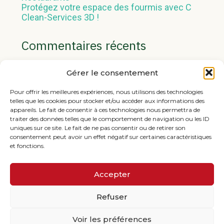
Protégez votre espace des fourmis avec C
Clean-Services 3D !
Commentaires récents
Aucun commentaire à afficher.
Gérer le consentement
Pour offrir les meilleures expériences, nous utilisons des technologies
telles que les cookies pour stocker et/ou accéder aux informations des
appareils. Le fait de consentir à ces technologies nous permettra de
traiter des données telles que le comportement de navigation ou les ID
uniques sur ce site. Le fait de ne pas consentir ou de retirer son
consentement peut avoir un effet négatif sur certaines caractéristiques
et fonctions.
Footer
1 Boulevard du Parco – 56170 QUIBERON
Principale
Accepter
10 Rue Georges Pompidou – 56400 Pluneret
Refuser
Voir les préférences
PLAN DU SITE